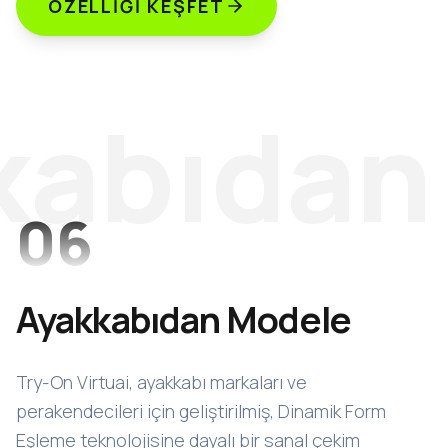
ÖZELLIĞI KEŞFET
kabıdan
06
Ayakkabıdan Modele
Try-On Virtuai, ayakkabı markaları ve
perakendecileri için geliştirilmiş, Dinamik Form
Eşleme teknolojisine dayalı bir sanal çekim