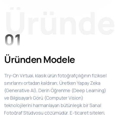
Üründ
01
Üründen Modele
Try-On Virtuai, klasik ürün fotoğrafçılığının fiziksel
sınırlarını ortadan kaldıran; Üretken Yapay Zeka
(Generative AI), Derin Öğrenme (Deep Learning)
ve Bilgisayarlı Görü (Computer Vision)
teknolojilerini harmanlayan bütünleşik bir Sanal
Fotoğraf Stüdyosu çözümüdür. E-ticaret siteleri,