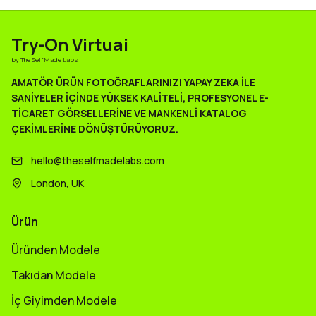
Try-On Virtuai
by The Self Made Labs
AMATÖR ÜRÜN FOTOĞRAFLARINIZI YAPAY ZEKA ILE
SANIYELER IÇINDE YÜKSEK KALITELI, PROFESYONEL E-
TICARET GÖRSELLERINE VE MANKENLI KATALOG
ÇEKIMLERINE DÖNÜŞTÜRÜYORUZ.
hello@theselfmadelabs.com
London, UK
Ürün
Üründen Modele
Takıdan Modele
İç Giyimden Modele