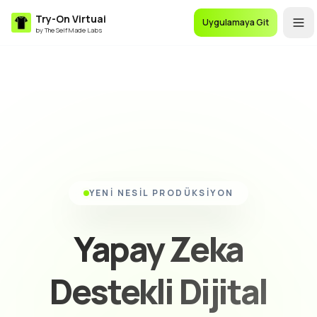
Try-On Virtuai
Uygulamaya Git
by The Self Made Labs
YENI NESIL PRODÜKSIYON
Yapay Zeka
Destekli Dijital