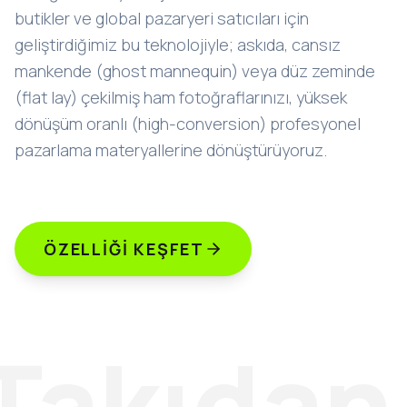
butikler ve global pazaryeri satıcıları için
geliştirdiğimiz bu teknolojiyle; askıda, cansız
mankende (ghost mannequin) veya düz zeminde
(flat lay) çekilmiş ham fotoğraflarınızı, yüksek
dönüşüm oranlı (high-conversion) profesyonel
pazarlama materyallerine dönüştürüyoruz.
ÖZELLIĞI KEŞFET
Takıdan