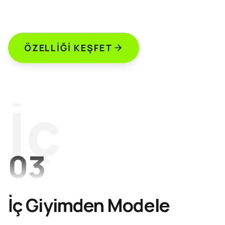
ÖZELLIĞI KEŞFET
İç
03
İç Giyimden Modele