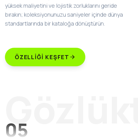
yüksek maliyetini ve lojistik zorluklarını geride
bırakın; koleksiyonunuzu saniyeler içinde dünya
standartlarında bir kataloğa dönüştürün.
ÖZELLIĞI KEŞFET
Gözlük
05